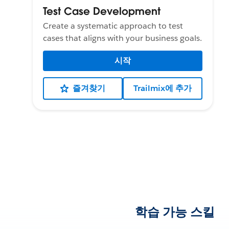
Test Case Development
Create a systematic approach to test
cases that aligns with your business goals.
시작
즐겨찾기
Trailmix에 추가
학습 가능 스킬