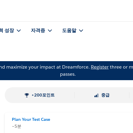
력 성장
자격증
도움말
and maximize your impact at Dreamforce.
Register
three or m
passes.
+200포인트
중급
Plan Your Test Case
~5분