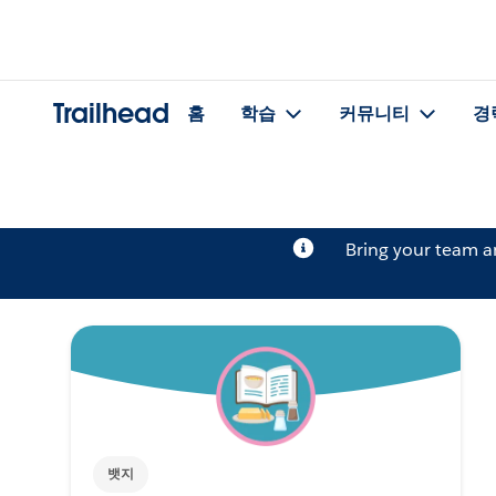
Trailhead
홈
학습
커뮤니티
경
Bring your team 
뱃지