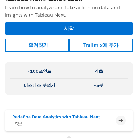
Learn how to analyze and take action on data and
insights with Tableau Next.
시작
즐겨찾기
Trailmix에 추가
+100포인트
기초
비즈니스 분석가
~5분
Redefine Data Analytics with Tableau Next
미완료
~5분