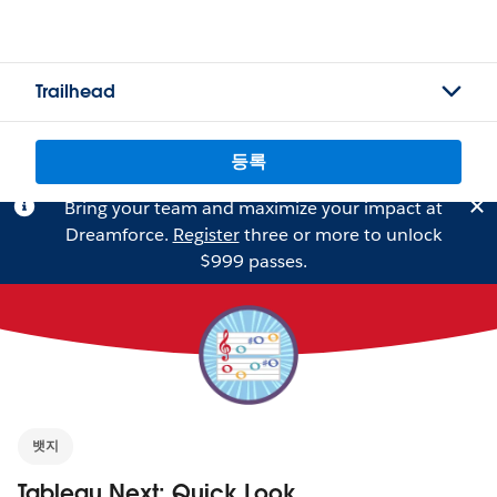
Trailhead
등록
Bring your team and maximize your impact at
Dreamforce.
Register
three or more to unlock
$999 passes.
뱃지
Tableau Next: Quick Look