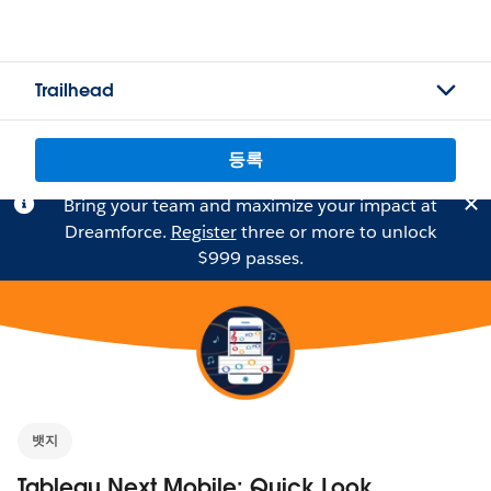
Trailhead
등록
Bring your team and maximize your impact at
Dreamforce.
Register
three or more to unlock
$999 passes.
뱃지
Tableau Next Mobile: Quick Look