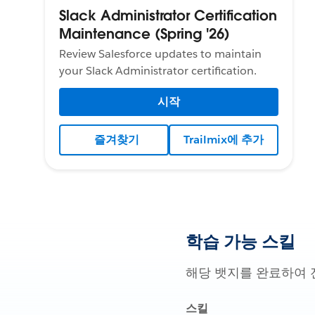
Slack Administrator Certification
Maintenance (Spring '26)
Review Salesforce updates to maintain
your Slack Administrator certification.
시작
즐겨찾기
Trailmix에 추가
학습 가능 스킬
해당 뱃지를 완료하여 
스킬