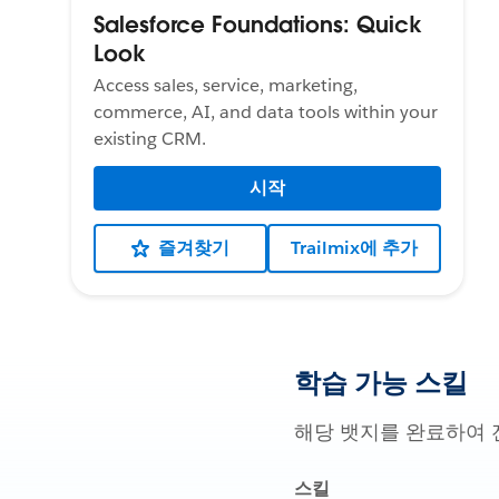
Salesforce Foundations: Quick
Look
Access sales, service, marketing,
commerce, AI, and data tools within your
existing CRM.
시작
즐겨찾기
Trailmix에 추가
학습 가능 스킬
해당 뱃지를 완료하여 
스킬