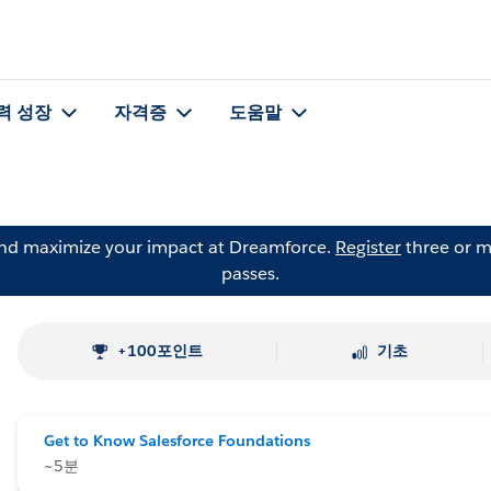
력 성장
자격증
도움말
and maximize your impact at Dreamforce.
Register
three or m
passes.
+100포인트
기초
Get to Know Salesforce Foundations
~5분