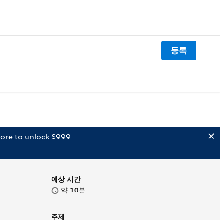
등록
ore to unlock $999
예상 시간
약
10
분
주제