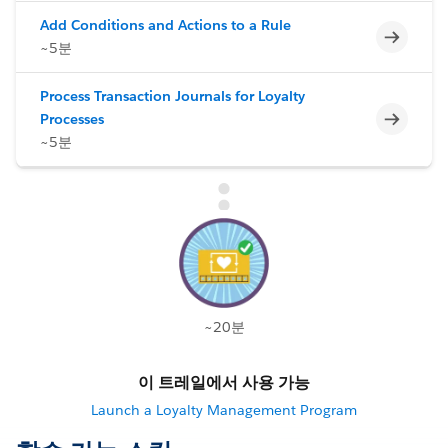
Add Conditions and Actions to a Rule
미완료
~5분
Process Transaction Journals for Loyalty
미완료
Processes
~5분
~20분
이 트레일에서 사용 가능
Launch a Loyalty Management Program