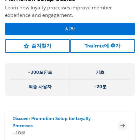
Learn how loyalty processes improve member
experience and engagement.
시작
즐겨찾기
Trailmix에 추가
+300포인트
기초
최종 사용자
~20분
Discover Promotion Setup for Loyalty
미완료
Processes
~10분