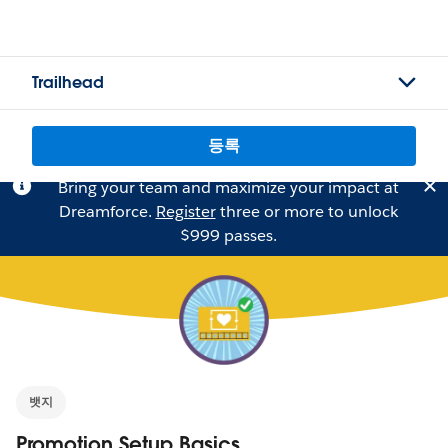
Trailhead
등록
Bring your team and maximize your impact at
Dreamforce.
Register
three or more to unlock
$999 passes.
뱃지
Promotion Setup Basics