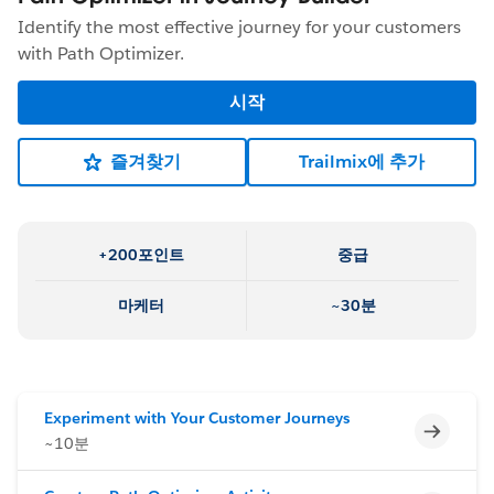
Identify the most effective journey for your customers
with Path Optimizer.
시작
즐겨찾기
Trailmix에 추가
+200포인트
중급
마케터
~30분
Experiment with Your Customer Journeys
미완료
~10분