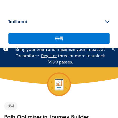
Trailhead
등록
Bring your team and maximize your impact at
Dreamforce.
Register
three or more to unlock
$999 passes.
뱃지
Path Optimizer in Journey Builder