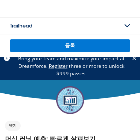
Trailhead
등록
Bring your team and maximize your impact at
Dreamforce.
Register
three or more to unlock
$999 passes.
뱃지
머신 러닝 예측: 빠르게 살펴보기