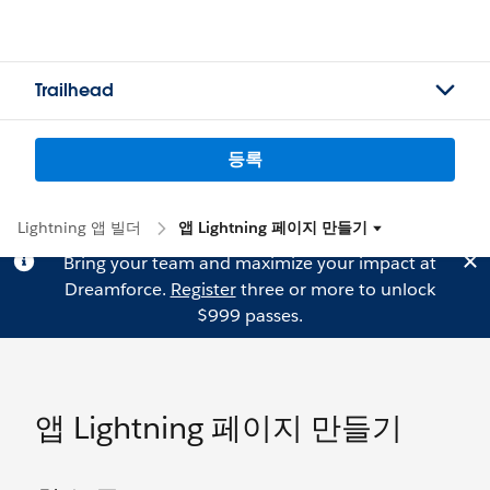
Trailhead
등록
Lightning 앱 빌더
앱 Lightning 페이지 만들기
Bring your team and maximize your impact at
Dreamforce.
Register
three or more to unlock
$999 passes.
앱 Lightning 페이지 만들기