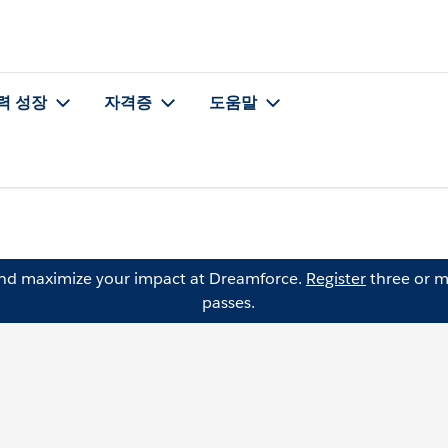
력 성장
자격증
도움말
and maximize your impact at Dreamforce.
Register
three or m
passes.