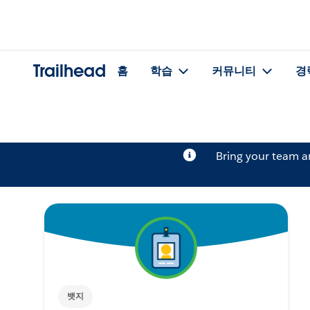
Trailhead
홈
학습
커뮤니티
경
Bring your team 
뱃지