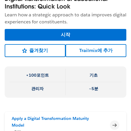
Institutions: Quick Look
Learn how a strategic approach to data improves digital
experiences for constituents.
시작
즐겨찾기
Trailmix에 추가
+100포인트
기초
관리자
~5분
Apply a Digital Transformation Maturity
미완료
Model