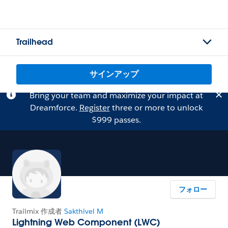
Trailhead
サインアップ
Bring your team and maximize your impact at
Dreamforce.
Register
three or more to unlock
$999 passes.
フォロー