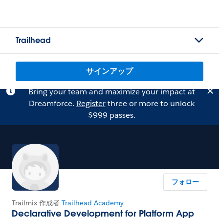
Trailhead
サインアップ
Bring your team and maximize your impact at
Dreamforce.
Register
three or more to unlock
$999 passes.
フォロー