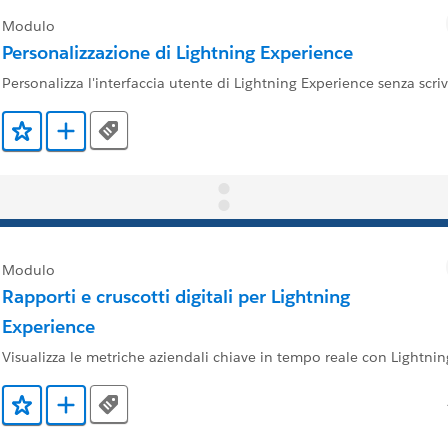
Modulo
Personalizzazione di Lightning Experience
Personalizza l'interfaccia utente di Lightning Experience senza scri
Tags
Aggiunto ai preferiti
Aggiungi a Trailmix
Modulo
Rapporti e cruscotti digitali per Lightning
Experience
Visualizza le metriche aziendali chiave in tempo reale con Lightni
Tags
Aggiunto ai preferiti
Aggiungi a Trailmix