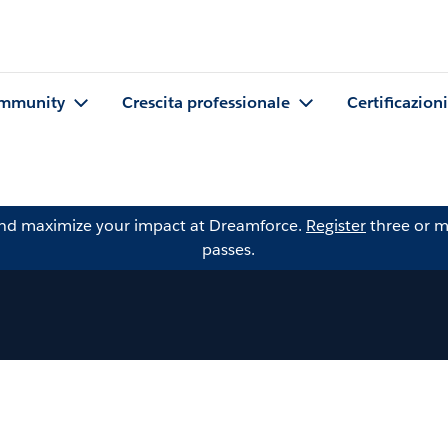
mmunity
Crescita professionale
Certificazioni
and maximize your impact at Dreamforce.
Register
three or m
passes.