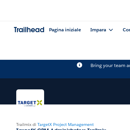
Trailhead
Pagina iniziale
Impara
Co
Bring your team 