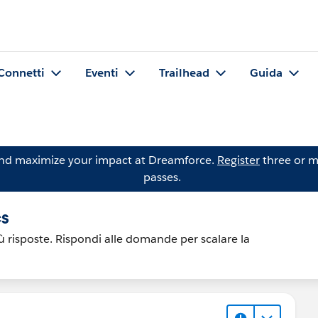
Connetti
Eventi
Trailhead
Guida
and maximize your impact at Dreamforce.
Register
three or m
passes.
cs
più risposte. Rispondi alle domande per scalare la