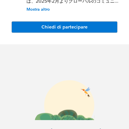
は、2025年2月よりグローバルのコミュニテ
ィプラットフォーム「User Group Osaka」
Mostra altro
へ移動し、「関西ユーザーこみゅにてぃ」と
して活動しております。
Chiedi di partecipare
▼新しいGroupはこちらからご参加ください
Groupページ（イベントの申し込みはこちら
から）：
https://trailblazercommunitygroups.com/s
alesforce-user-group-osaka-japan
オンラインコミュニティページ：
https://trailhead.salesforce.com/ja/trailbla
zer-
community/groups/0F94V000000DYhSSA
W