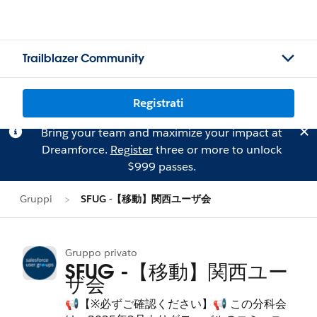
Trailblazer Community
Registrati
Bring your team and maximize your impact at
Dreamforce.
Register
three or more to unlock
$999 passes.
Gruppi
SFUG -【移動】関西ユーザ会
Gruppo privato
SFUG -【移動】関西ユー
ザ会
📢【※必ずご確認ください】📢 この分科会