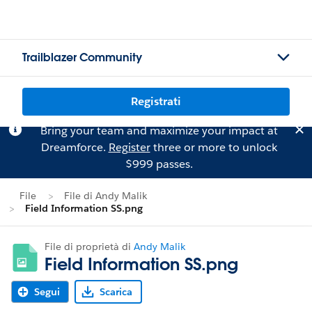
Trailblazer Community
Registrati
Bring your team and maximize your impact at
Dreamforce.
Register
three or more to unlock
$999 passes.
File
File di Andy Malik
Field Information SS.png
File di proprietà di
Andy Malik
Field Information SS.png
Segui
Scarica