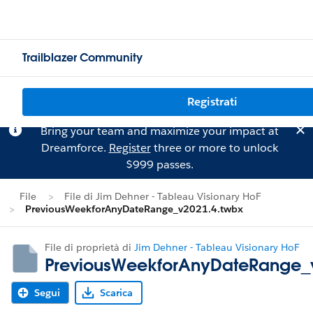
Trailblazer Community
Registrati
Bring your team and maximize your impact at
Dreamforce.
Register
three or more to unlock
$999 passes.
File
File di Jim Dehner - Tableau Visionary HoF
PreviousWeekforAnyDateRange_v2021.4.twbx
File di proprietà di
Jim Dehner - Tableau Visionary HoF
PreviousWeekforAnyDateRange_v
Segui
Scarica