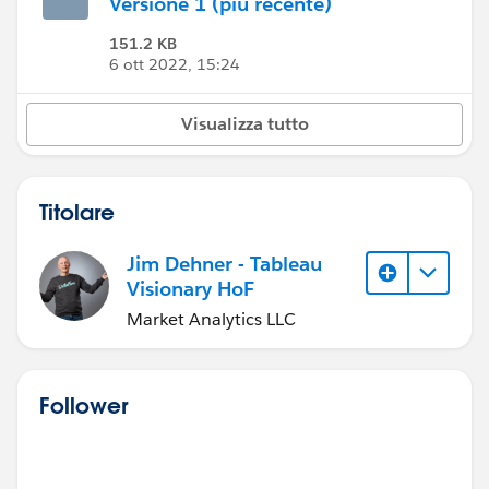
HoF
Versione 1 (più recente)
151.2 KB
6 ott 2022, 15:24
Visualizza tutto
Titolare
Jim Dehner - Tableau
Visionary HoF
Market Analytics LLC
Follower