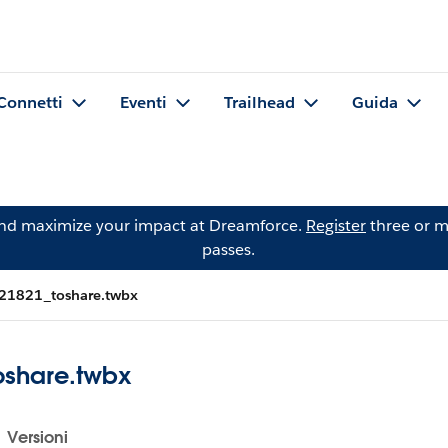
Connetti
Eventi
Trailhead
Guida
and maximize your impact at Dreamforce.
Register
three or m
passes.
21821_toshare.twbx
oshare.twbx
Versioni