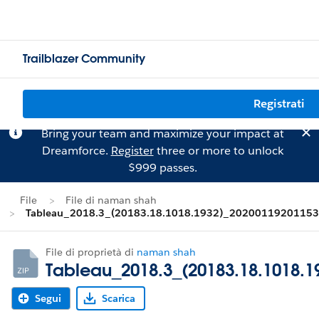
Trailblazer Community
Registrati
Bring your team and maximize your impact at
Dreamforce.
Register
three or more to unlock
$999 passes.
File
File di naman shah
Tableau_2018.3_(20183.18.1018.1932)_20200119201153.
File di proprietà di
naman shah
Tableau_2018.3_(20183.18.1018.1
Segui
Scarica