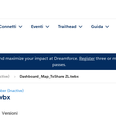
Connetti
Eventi
Trailhead
Guida
and maximize your impact at Dreamforce.
Register
three or m
passes.
tive)
Dashboard_Map_ToShare ZL.twbx
er (Inactive)
wbx
Versioni