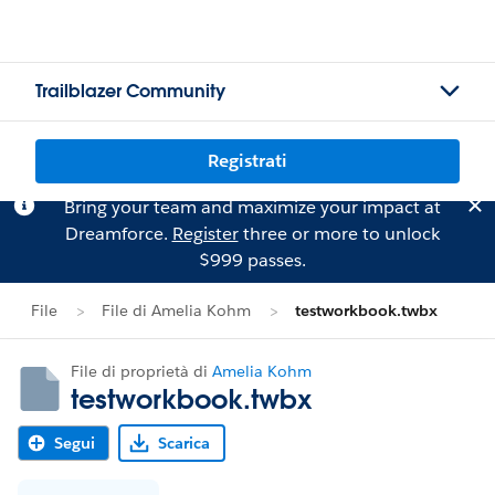
Trailblazer Community
Registrati
Bring your team and maximize your impact at
Dreamforce.
Register
three or more to unlock
$999 passes.
File
File di Amelia Kohm
testworkbook.twbx
File di proprietà di
Amelia Kohm
testworkbook.twbx
Segui
Scarica