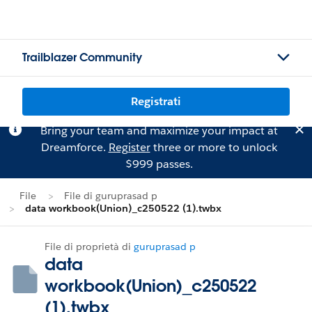
Trailblazer Community
Registrati
Bring your team and maximize your impact at
Dreamforce.
Register
three or more to unlock
$999 passes.
File
File di guruprasad p
data workbook(Union)_c250522 (1).twbx
File di proprietà di
guruprasad p
data
workbook(Union)_c250522
(1).twbx