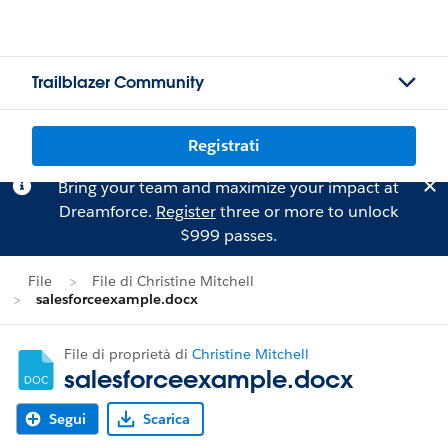
Trailblazer Community
Registrati
Bring your team and maximize your impact at
Dreamforce.
Register
three or more to unlock
$999 passes.
File
File di Christine Mitchell
salesforceexample.docx
File di proprietà di
Christine Mitchell
salesforceexample.docx
Segui
Scarica