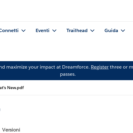
Connetti
Eventi
Trailhead
Guida
and maximize your impact at Dreamforce.
Register
three or m
passes.
t's New.pdf
f
Versioni