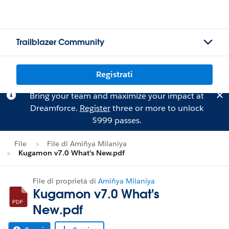
Trailblazer Community
Registrati
Bring your team and maximize your impact at
Dreamforce.
Register
three or more to unlock
$999 passes.
File
File di Amiñya Milaniya
Kugamon v7.0 What's New.pdf
File di proprietà di
Amiñya Milaniya
Kugamon v7.0 What's
New.pdf