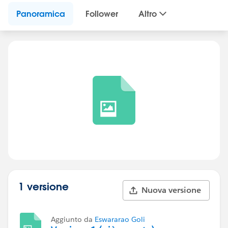
Panoramica
Follower
Altro
1 versione
Nuova versione
Aggiunto da
Eswararao Goli