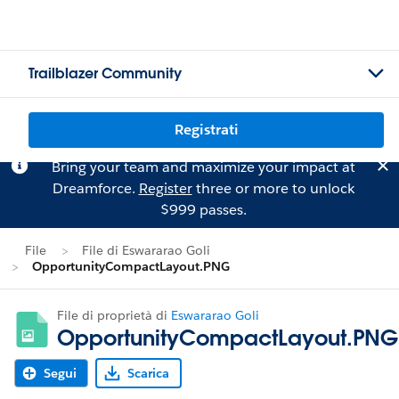
Trailblazer Community
Registrati
Bring your team and maximize your impact at
Dreamforce.
Register
three or more to unlock
$999 passes.
File
File di Eswararao Goli
OpportunityCompactLayout.PNG
File di proprietà di
Eswararao Goli
OpportunityCompactLayout.PNG
Segui
Scarica