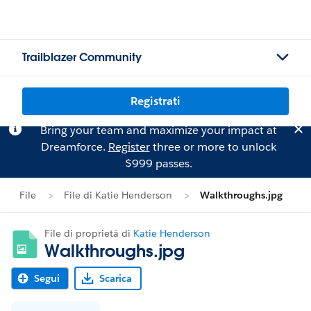
Trailblazer Community
Registrati
Bring your team and maximize your impact at
Dreamforce.
Register
three or more to unlock
$999 passes.
File
File di Katie Henderson
Walkthroughs.jpg
File di proprietà di
Katie Henderson
Walkthroughs.jpg
Segui
Scarica