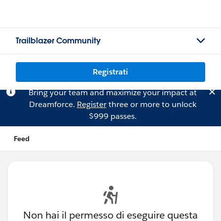
Trailblazer Community
Registrati
Bring your team and maximize your impact at
Dreamforce.
Register
three or more to unlock
$999 passes.
Feed
Non hai il permesso di eseguire questa