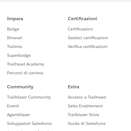
今後の Tableau 製品のご活用において、お役に立
てましたら【いいね】のクリックをしていただけ
ますと幸いです。
==============================​
現在Tableauテクニカルサポートでは「
Japan
Tableau Technical Support
」コミュニティグルー
プを新たに作成し、Tableau製品に関するナレッ
ジやTipsなどのお役立ち情報やサポートに関する
情報などを発信しております。
今後は、こちらのコミュニティグループを中心に
皆様のお役立ちできる情報を展開してまいります
ので。まだご参加いただいていない方は、ぜひ
「Japan Tableau Technical Support」グループへ
ご参加ください。