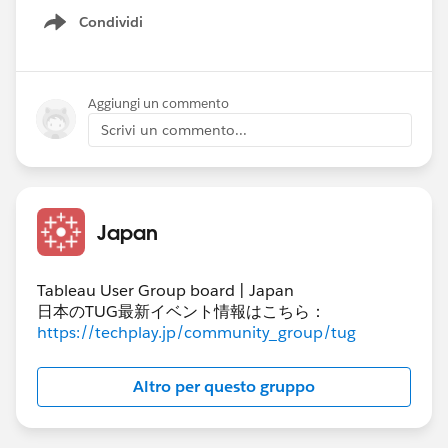
本変更にともない、お客様のメールサーバー
Condividi
Show menu
(SMTP サーバー)が STARTTLS オプションによる
暗号化に対応していない場合、2026年1月31日以
降、Tableau Cloud からのメールを受信できなく
Aggiungi un commento
なります。
Scrivi un commento...
そのため、Tableau Cloud 側の設定ではなく、お
客様のメールサーバーまたはメールサービスにお
ける、SMTP の STARTTLS オプションへの対応状
Japan
況をご確認ください。
対応していない場合は、メールサーバー(サービ
Tableau User Group board | Japan
ス)側の設定変更をお願いいたします。
日本のTUG最新イベント情報はこちら：
https://techplay.jp/community_group/tug
本件に関する詳細につきましては、以下のナレッ
ジアーティクルもあわせてご覧ください。
Altro per questo gruppo
Enable TLS for Tableau Cloud & TABLEAUID
Email Delivery by January 31, 2026