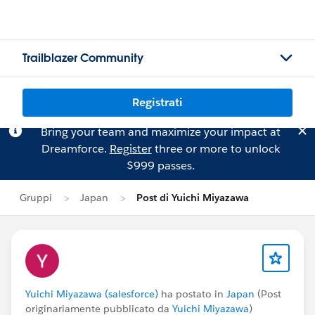
Trailblazer Community
Registrati
Bring your team and maximize your impact at
Dreamforce.
Register
three or more to unlock
$999 passes.
Gruppi
Japan
Post di Yuichi Miyazawa
Yuichi Miyazawa (salesforce)
ha postato in
Japan
(Post
originariamente pubblicato da
Yuichi Miyazawa
)