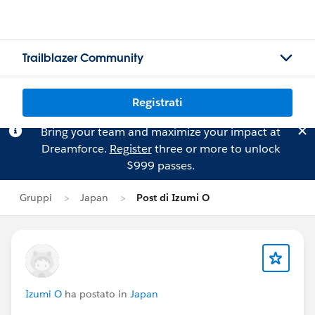
Trailblazer Community
Registrati
Bring your team and maximize your impact at
Dreamforce.
Register
three or more to unlock
$999 passes.
Gruppi
Japan
Post di Izumi O
Izumi O
ha postato in
Japan