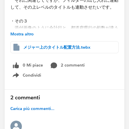
それに関連してですが、フィルターの出し入れに連動
して、その上レベルのタイトルも連動させたいです。​
・その３
添付画像のように合計行と、都道府県行の桁数が違う
Mostra altro
場合、カラムの幅が違ってしまいます。これを回避した
いです。​（合計と都道府県でシートを分けています）
メジャー上のタイトル配置方法.twbx
※「都道府県」のシートにスクロールバーが出るので、
緑・青・黄色で別シートにする事はできません。​
0 Mi piace
2 commenti
※緑・青・黄色エリアの区別が分かりやすく付くように
Condividi
したいので、このやり方でなくても大丈夫です。​
Show menu
​
2 commenti
Carica più commenti...