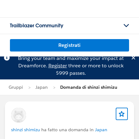
Trailblazer Community
Registrati
Bring your team and maximize your impact at
Dreamforce.
Register
three or more to unlock
$999 passes.
Gruppi
Japan
Domanda di shinzi shimizu
shinzi shimizu
ha fatto una domanda in
Japan