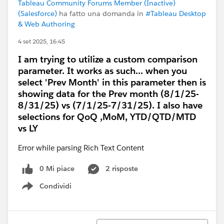
Tableau Community Forums Member (Inactive)
(Salesforce)
ha fatto una domanda in
#Tableau Desktop
& Web Authoring
4 set 2025, 16:45
I am trying to utilize a custom comparison
parameter. It works as such... when you
select 'Prev Month' in this parameter then is
showing data for the Prev month (8/1/25-
8/31/25) vs (7/1/25-7/31/25). I also have
selections for QoQ ,MoM, YTD/QTD/MTD
vs LY
Error while parsing Rich Text Content
0 Mi piace
2 risposte
Condividi
Show menu
Ordina