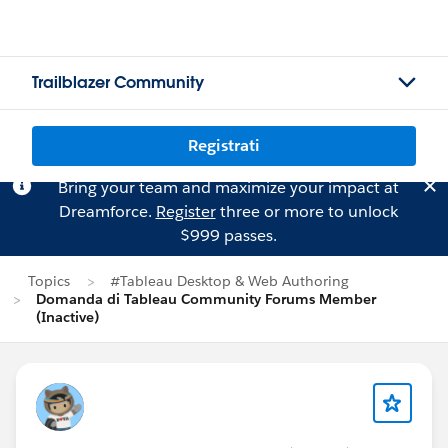
Trailblazer Community
Registrati
Bring your team and maximize your impact at
Dreamforce.
Register
three or more to unlock
$999 passes.
Topics
#Tableau Desktop & Web Authoring
Domanda di Tableau Community Forums Member
(Inactive)