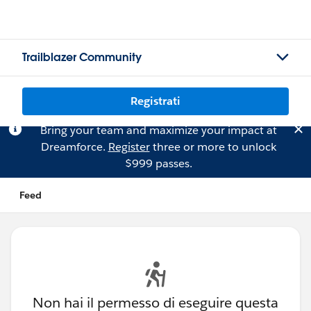
Trailblazer Community
Registrati
Bring your team and maximize your impact at
Dreamforce.
Register
three or more to unlock
$999 passes.
Feed
Non hai il permesso di eseguire questa