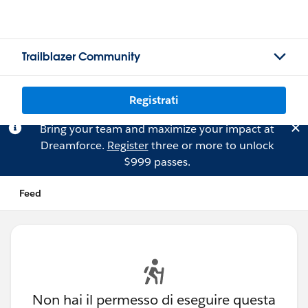
Trailblazer Community
Registrati
Bring your team and maximize your impact at
Dreamforce.
Register
three or more to unlock
$999 passes.
Feed
Non hai il permesso di eseguire questa