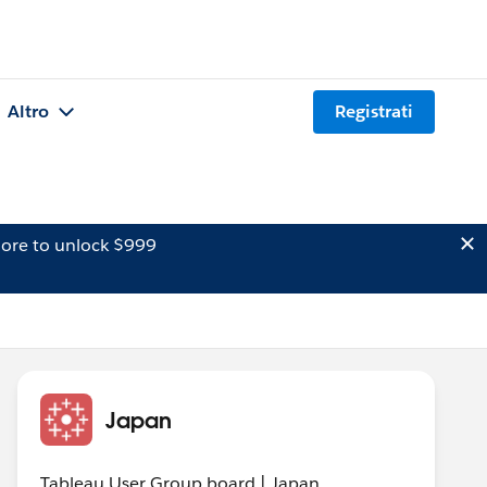
Altro
Registrati
ore to unlock $999
Japan
Tableau User Group board | Japan