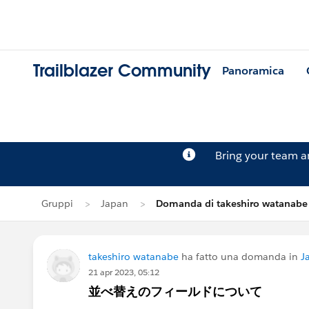
Trailblazer Community
Panoramica
Bring your team 
Gruppi
Japan
Domanda di takeshiro watanabe
takeshiro watanabe
ha fatto una domanda in
J
21 apr 2023, 05:12
並べ替えのフィールドについて