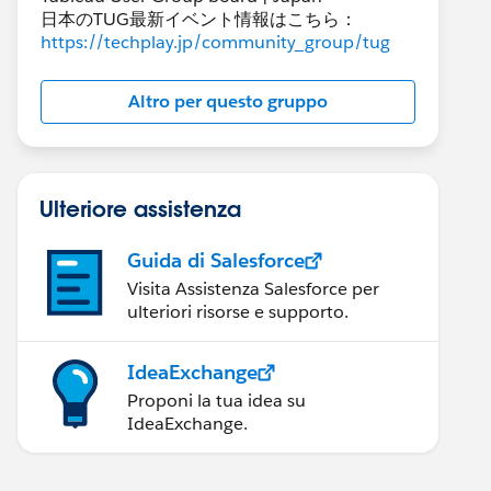
日本のTUG最新イベント情報はこちら：
https://techplay.jp/community_group/tug
Altro per questo gruppo
Ulteriore assistenza
Guida di Salesforce
Visita Assistenza Salesforce per
ulteriori risorse e supporto.
IdeaExchange
Proponi la tua idea su
IdeaExchange.