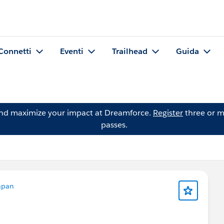
Connetti
Eventi
Trailhead
Guida
and maximize your impact at Dreamforce.
Register
three or m
passes.
apan