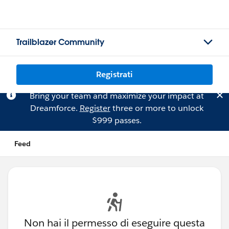
Trailblazer Community
Registrati
Bring your team and maximize your impact at
Dreamforce.
Register
three or more to unlock
$999 passes.
Feed
Non hai il permesso di eseguire questa