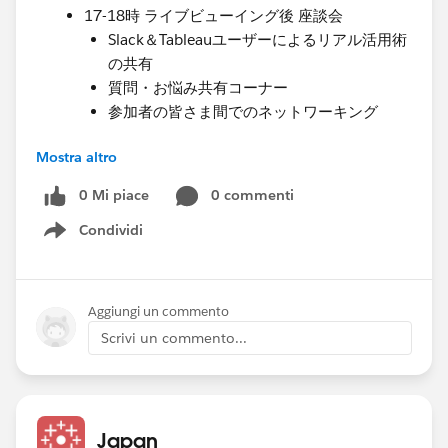
17-18時 ライブビューイング後 座談会
Slack＆Tableauユーザーによるリアル活用術
の共有
質問・お悩み共有コーナー
参加者の皆さま間でのネットワーキング
Mostra altro
💡 参加申込について、
上記参加申込URL
と
ウェビナー
の両方に申し込みをお願いいたします。（ウェビナーに
0 Mi piace
0 commenti
申込頂くことでアーカイブを後日確認いただけます。）
Condividi
Show menu
cs.salesforce.com
Aggiungi un commento
Scrivi un commento...
Japan