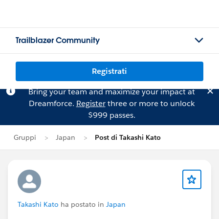
Trailblazer Community
Registrati
Bring your team and maximize your impact at
Dreamforce.
Register
three or more to unlock
$999 passes.
Gruppi
Japan
Post di Takashi Kato
Takashi Kato
ha postato in
Japan