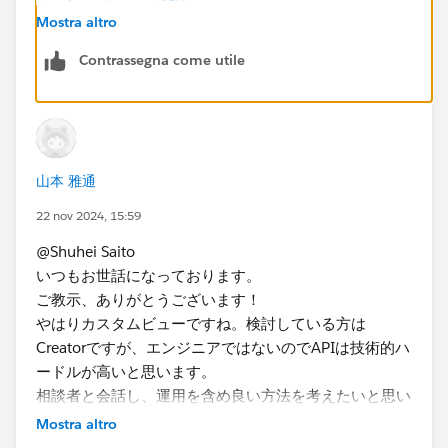
カスタム ビューにサブスクライブする | Tableau
Mostra altro
Software
Contrassegna come utile
別の方法としては担当者のフィルタを設置しておいて、
URLにクエリパラメータ付きで​アクセスしてコンテンツ
を取得し、アラート対象になった担当者にだけメールを
送信するというのを機械的に行う方法が考えられます。
山本 雅通
この場合、ベースURLと担当者、そのパラメータをリス
ト化していれば一元的に設定できます（メールに画像を
22 nov 2024, 15:59
埋め込む必要がなければ、担当者のリストだけでも
@Shuhei Saito
可）。但し、REST APIを使うことになるので多少の技術
いつもお世話になっております。
的なハードルがあります。
ご教示、ありがとうございます！
やはりカスタムビューですね。検討している方は
Creatorですが、エンジニアではないのでAPIは技術的ハ
ードルが高いと思います。
相談者と会話し、運用を含め良い方法を考えたいと思い
ます。
Mostra altro
ありがとうございました！