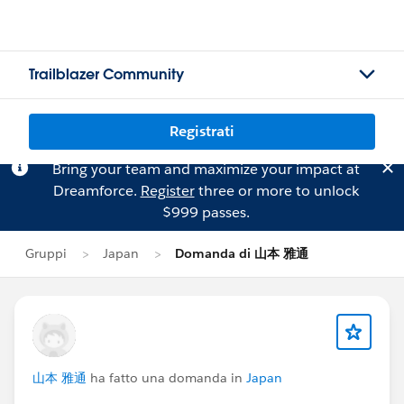
Trailblazer Community
Registrati
Bring your team and maximize your impact at
Dreamforce.
Register
three or more to unlock
$999 passes.
Gruppi
Japan
Domanda di 山本 雅通
山本 雅通
ha fatto una domanda in
Japan