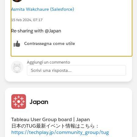
Asmita Wakchaure (Salesforce)
15 feb 2024, 07:17
Re-sharing with @Japan​
Contrassegna come utile
Aggiungi un commento
Scrivi una risposta...
Japan
Tableau User Group board | Japan
日本のTUG最新イベント情報はこちら：
https://techplay.jp/community_group/tug