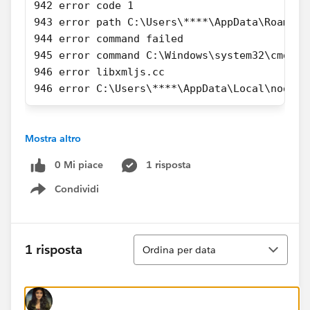
942 error code 1
943 error path C:\Users\****\AppData\Roaming
944 error command failed
945 error command C:\Windows\system32\cmd.ex
946 error libxmljs.cc
946 error C:\Users\****\AppData\Local\node-g
Mostra altro
0 Mi piace
1 risposta
Condividi
Show menu
Ordina
1 risposta
Ordina per data