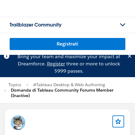
Trailblazer Community
Registrati
Bring your team and maximize your impact at
Dreamforce.
Register
three or more to unlock
$999 passes.
Topics
#Tableau Desktop & Web Authoring
Domanda di Tableau Community Forums Member
(Inactive)