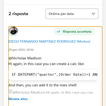
Ordina
2 risposte
Ordina per data
Risposta accettata
DIEGO FERNANDO MARTINEZ RODRIGUEZ (Modux)
25 gen 2022, 18:02
@Nicholas Madison​
Hi again, in this case you can create a calc like:
IF DATEPART("quarter",[Order Date])=1 AND YE
And then, you can add it to the rows shelf:
Mostra altro
And then you can right clic on the hide label and