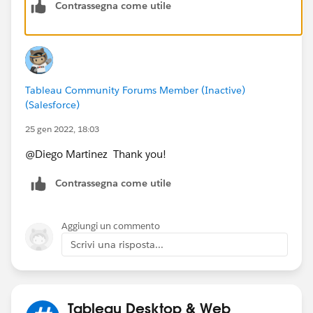
Contrassegna come utile
select hide:
And then uncheck Show Header in the pill in the rows
shelf:
Tableau Community Forums Member (Inactive)
(Salesforce)
If this post resolves the question, would you be so
25 gen 2022, 18:03
kind to "Select as Best"?. This will help other users find
@Diego Martinez​ Thank you!
the same answer/resolution and help community keep
track of answered questions. Thank you.
Contrassegna come utile
Regards,
Aggiungi un commento
Diego
Scrivi una risposta...
Tableau Ambassador
Tableau Desktop & Web