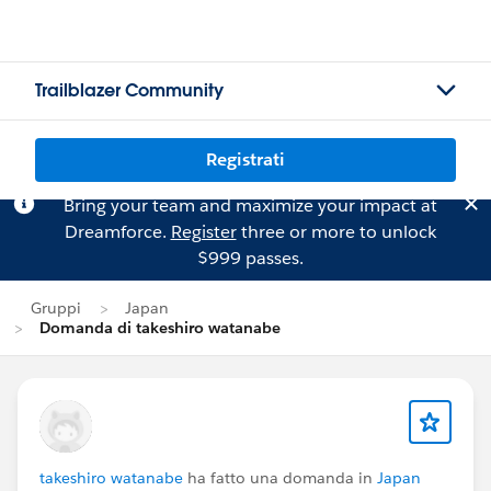
Trailblazer Community
Registrati
Bring your team and maximize your impact at
Dreamforce.
Register
three or more to unlock
$999 passes.
Gruppi
Japan
Domanda di takeshiro watanabe
takeshiro watanabe
ha fatto una domanda in
Japan