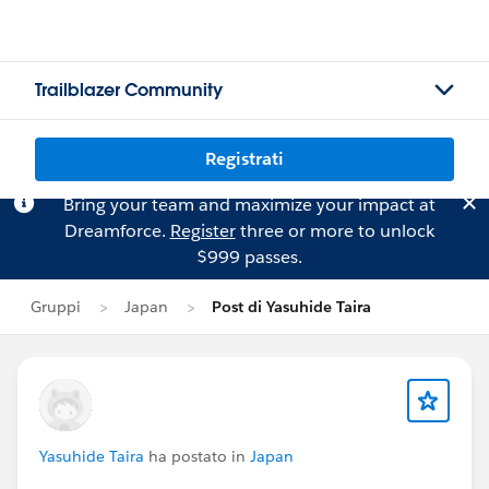
Trailblazer Community
Registrati
Bring your team and maximize your impact at
Dreamforce.
Register
three or more to unlock
$999 passes.
Gruppi
Japan
Post di Yasuhide Taira
Yasuhide Taira
ha postato in
Japan