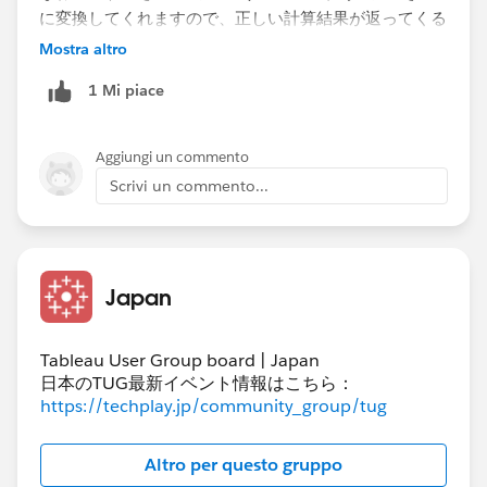
に変換してくれますので、正しい計算結果が返ってくる
はずです。
Mostra altro
ZN(​項目A) + ZN(項目B) ＋ ZN(項目C) ＋ ZN(項目D​)
1 Mi piace
計算フィールドから NULL の結果が返される | Tableau
Software
Aggiungi un commento
Scrivi un commento...
Japan
Tableau User Group board | Japan
日本のTUG最新イベント情報はこちら：
https://techplay.jp/community_group/tug
Altro per questo gruppo