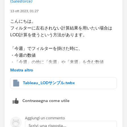
(Salesforce)
13 ott 2023, 01:27
こんにちは。
フィルターに左右されない計算結果を用いたい場合は
LOD計算を使うという方法があります。
「今週」でフィルターを掛けた時に、
・今週の数値
・「今週」の他に「先週」や「来週」を含む数値
の両方を同一シート内で表現したいということかなと思
Mostra altro
いましたので、以下の添付キャプチャのイメージで説明
しますと、
Tableau_LODサンプル.twbx
計算フィールドを作成して「カテゴリの売上合計
（LOD）」というフィールドに以下の計算式を書きま
Contrassegna come utile
す。
{FIXED [カテゴリ]:SUM([売上])}
Aggiungi un commento
Scrivi una risposta...