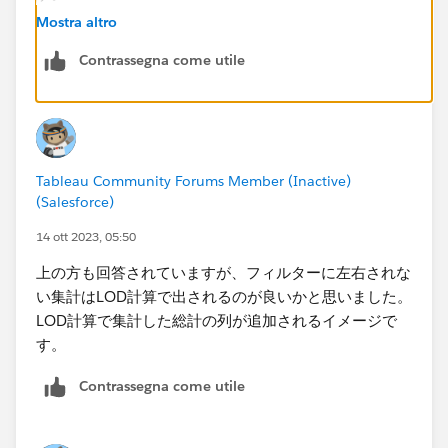
Mostra altro
簡単なダミーデータ（実際の要件に近いレイアウトのも
Contrassegna come utile
の）で作ったワークブックを添付していただけると、そ
れを元に具体的な実装方法を検討できます。ワークブッ
クを添付いただく際は、データソースを同梱したパッケ
ージドワークブック（拡張子 .twb
x
）で添付してくださ
い。
Tableau Community Forums Member (Inactive)
パッケージド ワークブック - Tableau
(Salesforce)
14 ott 2023, 05:50
上の方も回答されていますが、フィルターに左右されな
い集計はLOD計算で出されるのが良いかと思いました。
LOD計算で集計した総計の列が追加されるイメージで
す。
Contrassegna come utile