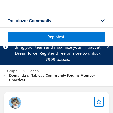
Trailblazer Community
Registrati
Bring your team and maximize your impact at
Dreamforce.
Register
three or more to unlock
$999 passes.
Gruppi
Japan
Domanda di Tableau Community Forums Member
(Inactive)