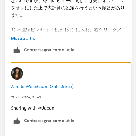
ないのですが、今回のビューに関しては先にオプション
をオンにした上で表計算の設定を行うという順番があり
ます。
1) 不連続ビンを行（または列）に入れ、右クリックメ
ニューから「欠落した値を表示」をオンにする。
Mostra altro
Contrassegna come utile
Asmita Wakchaure (Salesforce)
28 ott 2024, 07:41
Sharing with @Japan​
2) 行または列に置いた不連続ビンをマークの詳細に複
Contrassegna come utile
製する。