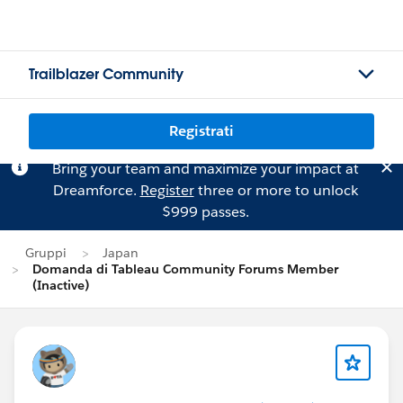
Trailblazer Community
Registrati
Bring your team and maximize your impact at
Dreamforce.
Register
three or more to unlock
$999 passes.
Gruppi
Japan
Domanda di Tableau Community Forums Member
(Inactive)