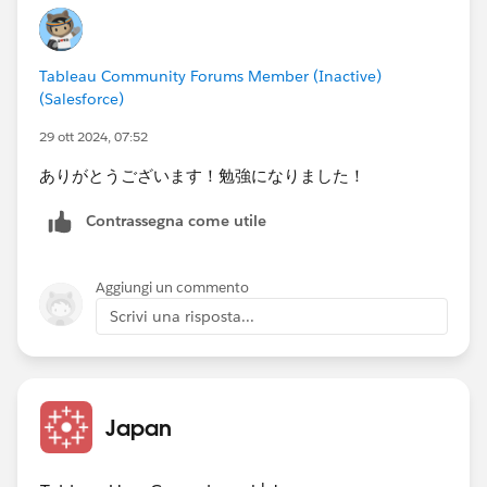
3) Index, X1, Y1 をそれぞれ配置し、それら全ての表計
算を不連続ビンに沿って計算するように設定する。
Tableau Community Forums Member (Inactive)
(Salesforce)
29 ott 2024, 07:52
4) 行または列に配置した不連続ビンをビューから削除
ありがとうございます！勉強になりました！
する。この段階でおおよその形が再現できていると思い
ます。
Contrassegna come utile
Aggiungi un commento
5) マークのグラフタイプを線にし、マークの詳細にあ
Scrivi una risposta...
る不連続ビンをパスに複製する。その他、必要に応じて
色の設定などを行う。
Japan