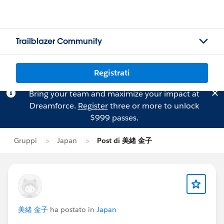
Trailblazer Community
Registrati
Bring your team and maximize your impact at
Dreamforce.
Register
three or more to unlock
$999 passes.
Gruppi
Japan
Post di 美緒 金子
美緒 金子
ha postato in
Japan