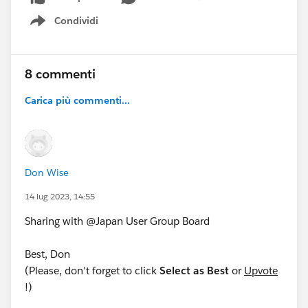
Condividi
Show menu
8 commenti
Carica più commenti...
Don Wise
14 lug 2023, 14:55
Sharing with @Japan​ User Group Board
Best, Don
(Please, don't forget to click
Select as Best
or
Upvote
!)