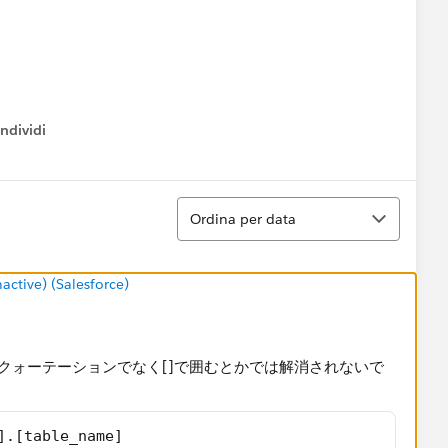
ndividi
w menu
Ordina
Ordina per data
tive) (Salesforce)
meをダブルクォーテーションでなく[]で囲むとかでは解消されないで
].[table_name]