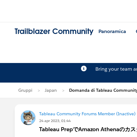
Trailblazer Community
Panoramica
Bring your team 
Gruppi
Japan
Domanda di Tableau Community
Tableau Community Forums Member (Inactive) (
24 apr 2023, 01:44
Tableau PrepでAmazon Athena