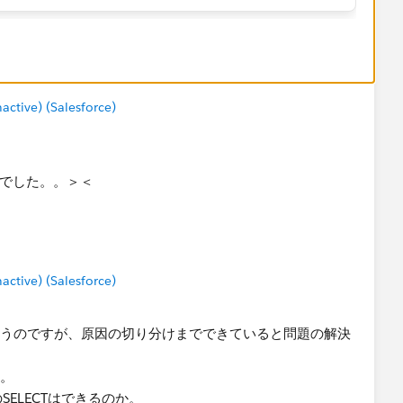
tive) (Salesforce)
んでした。。＞＜
tive) (Salesforce)
思うのですが、原因の切り分けまで​できていると問題の解決
か。
SELECTはできるのか。