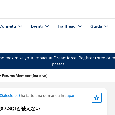
Connetti
Eventi
Trailhead
Guida
and maximize your impact at Dreamforce.
Register
three or m
passes.
 Forums Member (Inactive)
Salesforce)
ha fatto una domanda in
Japan
のカスタムSQLが使えない