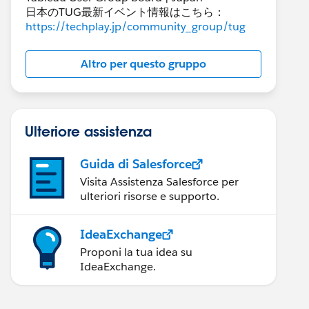
日本のTUG最新イベント情報はこちら：
https://techplay.jp/community_group/tug
Altro per questo gruppo
Ulteriore assistenza
Guida di Salesforce
Visita Assistenza Salesforce per
ulteriori risorse e supporto.
IdeaExchange
Proponi la tua idea su
IdeaExchange.