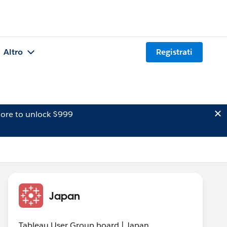
Altro
Registrati
ore to unlock $999
Japan
Tableau User Group board | Japan